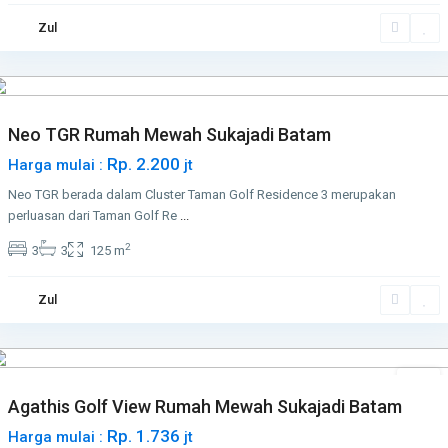
Batam
Zul
Kota
,
Sukajadi
Neo TGR Rumah Mewah Sukajadi Batam
Rp. 2.200
Harga mulai :
jt
Neo TGR berada dalam Cluster Taman Golf Residence 3 merupakan
perluasan dari Taman Golf Re
...
2
3
3
125 m
Batam
Zul
Kota
,
Sukajadi
Jual
Agathis Golf View Rumah Mewah Sukajadi Batam
Rp. 1.736
Harga mulai :
jt