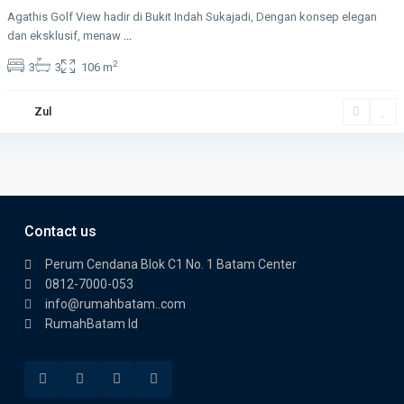
Agathis Golf View hadir di Bukit Indah Sukajadi, Dengan konsep elegan
dan eksklusif, menaw
...
2
3
3
106 m
Zul
Contact us
Perum Cendana Blok C1 No. 1 Batam Center
0812-7000-053
info@rumahbatam..com
RumahBatam Id