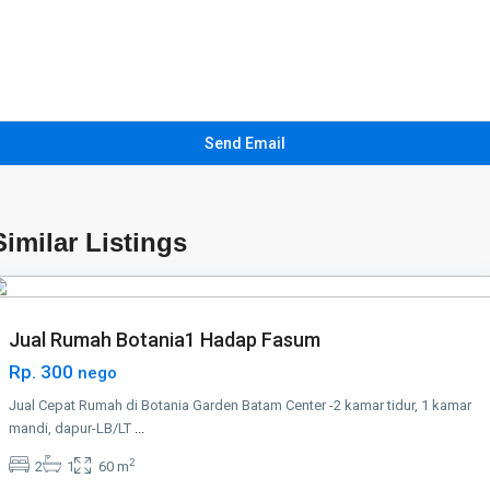
Batam
Center
,
Batam
Similar Listings
Kota
Jual Rumah Botania1 Hadap Fasum
Rp. 300
nego
Jual Cepat Rumah di Botania Garden Batam Center -2 kamar tidur, 1 kamar
mandi, dapur-LB/LT
...
2
2
1
60 m