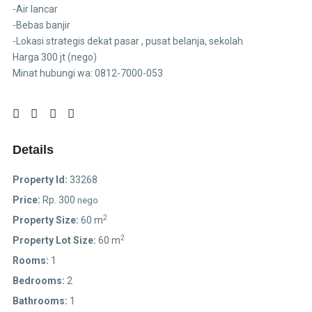
-Air lancar
-Bebas banjir
-Lokasi strategis dekat pasar , pusat belanja, sekolah
Harga 300 jt (nego)
Minat hubungi wa: 0812-7000-053
Details
Property Id:
33268
Price:
Rp. 300
nego
2
Property Size:
60 m
2
Property Lot Size:
60 m
Rooms:
1
Bedrooms:
2
Bathrooms:
1