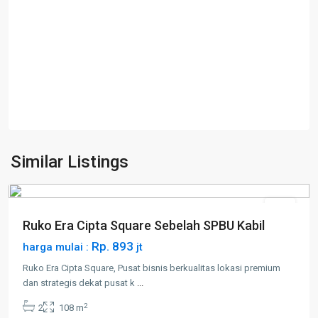
Similar Listings
Kabil
Jual
Ruko Era Cipta Square Sebelah SPBU Kabil
Rp. 893
harga mulai :
jt
Ruko Era Cipta Square, Pusat bisnis berkualitas lokasi premium
dan strategis dekat pusat k
...
2
2
108 m