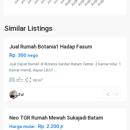
Batam
Center
,
Batam
Similar Listings
Kota
Jual Rumah Botania1 Hadap Fasum
Rp. 300
nego
Jual Cepat Rumah di Botania Garden Batam Center -2 kamar tidur, 1
kamar mandi, dapur-LB/LT
...
2
2
1
60 m
Batam
Zul
Kota
,
Sukajadi
Neo TGR Rumah Mewah Sukajadi Batam
Rp. 2.200
Harga mulai :
jt