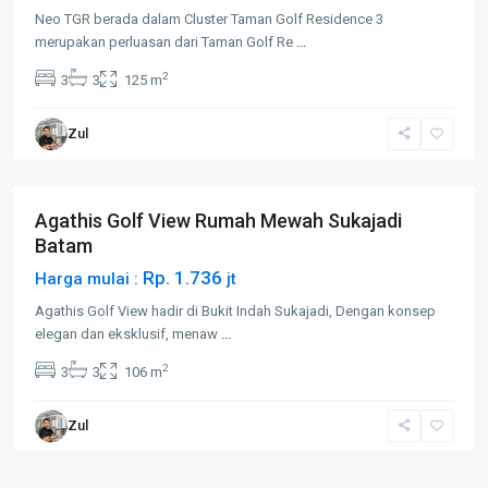
Neo TGR berada dalam Cluster Taman Golf Residence 3
merupakan perluasan dari Taman Golf Re
...
2
3
3
125 m
Batam
Zul
Kota
,
Sukajadi
Agathis Golf View Rumah Mewah Sukajadi
Jual
Batam
Rp. 1.736
Harga mulai :
jt
Agathis Golf View hadir di Bukit Indah Sukajadi, Dengan konsep
elegan dan eksklusif, menaw
...
2
3
3
106 m
Zul