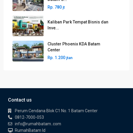
Rp. 780
jt
Kaliban Park Tempat Bisnis dan
Inve...
Cluster Phoenix KDA Batam
Center
Rp. 1.200
jtan
Contact us
Perum Cendana Blok C1 No. 1 Batam Center
0812-7000-053
info@rumahbatam..com
RumahBatam Id