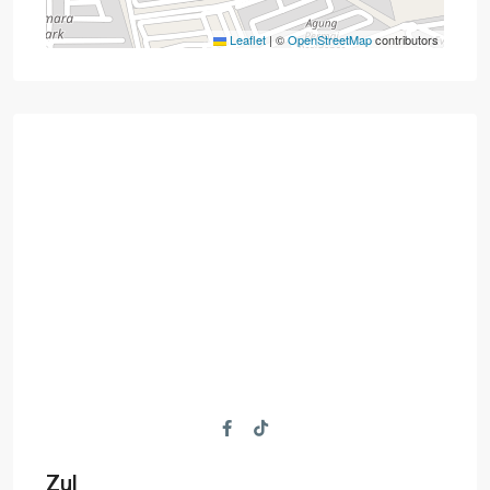
Leaflet
|
©
OpenStreetMap
contributors
Zul