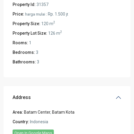
Property Id:
31357
Price:
Rp. 1.500
harga mulai :
jt
2
Property Size:
120 m
2
Property Lot Size:
126 m
Rooms:
1
Bedrooms:
3
Bathrooms:
3
Address
Area:
Batam Center
,
Batam Kota
Country:
Indonesia
Open In Google Maps