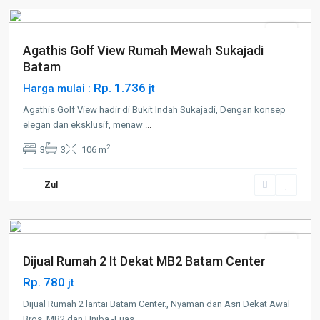
Jual
Agathis Golf View Rumah Mewah Sukajadi
Batam
Rp. 1.736
Harga mulai :
jt
Agathis Golf View hadir di Bukit Indah Sukajadi, Dengan konsep
elegan dan eksklusif, menaw
...
2
3
3
106 m
Batam
Center
,
Zul
Batam
Kota
Jual
Dijual Rumah 2 lt Dekat MB2 Batam Center
Rp. 780
jt
Dijual Rumah 2 lantai Batam Center., Nyaman dan Asri Dekat Awal
Bros, MB2 dan Uniba.-Luas
...