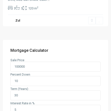
2
3
3
120 m
Zul
Mortgage Calculator
Sale Price
Percent Down
Term (Years)
Interest Rate in %