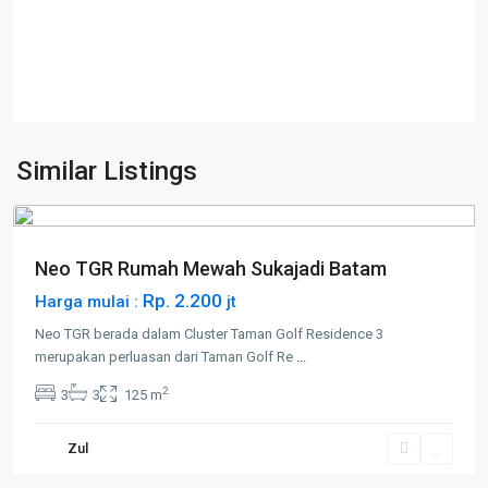
Batam
Kota
,
Similar Listings
Sukajadi
Neo TGR Rumah Mewah Sukajadi Batam
Rp. 2.200
Harga mulai :
jt
Neo TGR berada dalam Cluster Taman Golf Residence 3
merupakan perluasan dari Taman Golf Re
...
2
3
3
125 m
Batam
Zul
Kota
,
Sukajadi