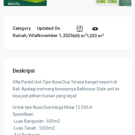
Category
Updated On:
2
2
Rumah
,
Villa
November 1, 2025
605 m
1,033 m
Deskripsi
Villa Panbil Unit Tipe Nusa Dua Terasa banget seperti di
Bali. Apalagi memang konsepnya Balihouse Style unit ini
bisa jadi pilihan hunian yang tepat.
Untuk tipe Nusa Dua Harga Mulai 12.550Jt
Spesifikasi :
-Luas Bangunan : 605m2
-Luas Tanah : 1033m2
-5+1 Bedroom