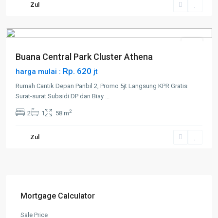
Zul
Muka
Kuning
Jual
Buana Central Park Cluster Athena
Rp. 620
harga mulai :
jt
Rumah Cantik Depan Panbil 2, Promo 5jt Langsung KPR Gratis
Surat-surat Subsidi DP dan Biay
...
2
2
1
58 m
Zul
Mortgage Calculator
Sale Price