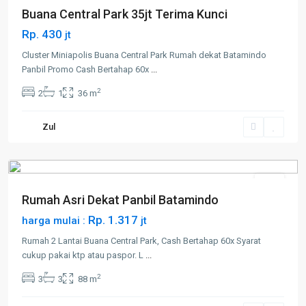
Buana Central Park 35jt Terima Kunci
Rp. 430
jt
Cluster Miniapolis Buana Central Park Rumah dekat Batamindo
Panbil Promo Cash Bertahap 60x
...
2
2
1
36 m
Zul
Muka
Kuning
Jual
Rumah Asri Dekat Panbil Batamindo
Rp. 1.317
harga mulai :
jt
Rumah 2 Lantai Buana Central Park, Cash Bertahap 60x Syarat
cukup pakai ktp atau paspor. L
...
2
3
3
88 m