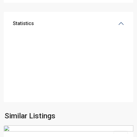
Statistics
Muka
Similar Listings
Kuning
Jual